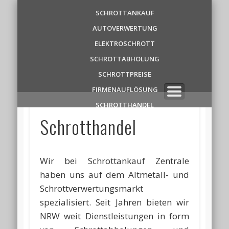
Schrottankauf
SCHROTTANKAUF
AUTOVERWERTUNG
Zentrale
ELEKTROSCHROTT
SCHROTTABHOLUNG
✆ 0 1 5 2 1 7 8 6 3 9 1 1
SCHROTTPREISE
FIRMENAUFLÖSUNG
SCHROTTHANDEL
Schrotthandel
Wir bei Schrottankauf Zentrale
haben uns auf dem Altmetall- und
Schrottverwertungsmarkt
spezialisiert. Seit Jahren bieten wir
NRW weit Dienstleistungen in form