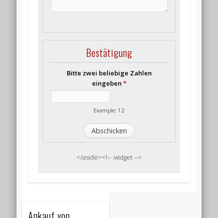
Bestätigung
Bitte zwei beliebige Zahlen
eingeben
*
Example: 12
</aside><!-- .widget -->
Ankauf von