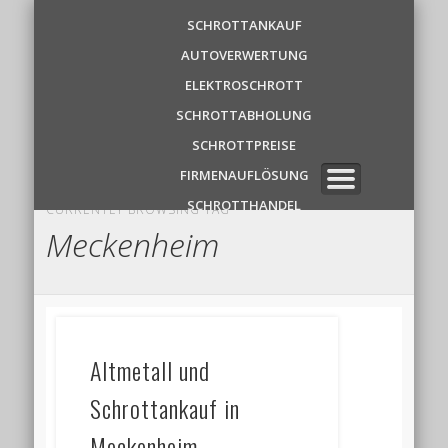
Schrottankauf
SCHROTTANKAUF
AUTOVERWERTUNG
Zentrale
ELEKTROSCHROTT
SCHROTTABHOLUNG
✆ 0 1 5 2 1 7 8 6 3 9 1 1
SCHROTTPREISE
FIRMENAUFLÖSUNG
SCHROTTHANDEL
CURRENTLY BROWSING TAG
Meckenheim
Altmetall und
Schrottankauf in
Meckenheim