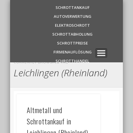
Schrottankauf
SCHROTTANKAUF
AUTOVERWERTUNG
Zentrale
ELEKTROSCHROTT
SCHROTTABHOLUNG
✆ 0 1 5 2 1 7 8 6 3 9 1 1
SCHROTTPREISE
FIRMENAUFLÖSUNG
SCHROTTHANDEL
CURRENTLY BROWSING TAG
Leichlingen (Rheinland)
Altmetall und
Schrottankauf in
Leichlingen (Rheinland)