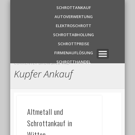
Schrottankauf
SCHROTTANKAUF
AUTOVERWERTUNG
Zentrale
ELEKTROSCHROTT
SCHROTTABHOLUNG
✆ 0 1 5 2 1 7 8 6 3 9 1 1
SCHROTTPREISE
FIRMENAUFLÖSUNG
SCHROTTHANDEL
CURRENTLY BROWSING TAG
Kupfer Ankauf
Altmetall und
Schrottankauf in
Witten