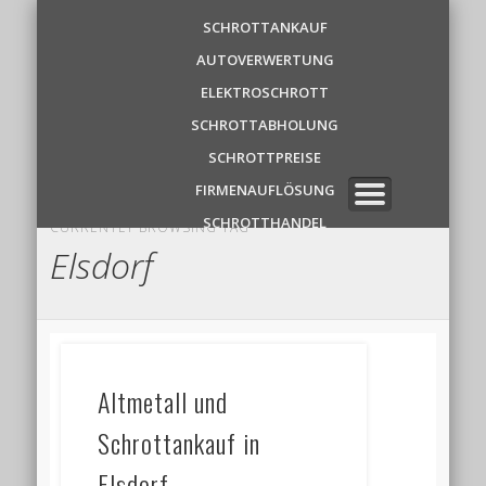
Schrottankauf
SCHROTTANKAUF
AUTOVERWERTUNG
Zentrale
ELEKTROSCHROTT
SCHROTTABHOLUNG
✆ 0 1 5 2 1 7 8 6 3 9 1 1
SCHROTTPREISE
FIRMENAUFLÖSUNG
SCHROTTHANDEL
CURRENTLY BROWSING TAG
Elsdorf
Altmetall und
Schrottankauf in
Elsdorf