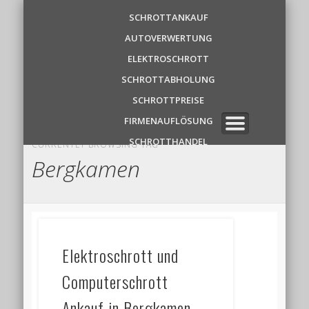
Schrottankauf
SCHROTTANKAUF
AUTOVERWERTUNG
Zentrale
ELEKTROSCHROTT
SCHROTTABHOLUNG
✆ 0 1 5 2 1 7 8 6 3 9 1 1
SCHROTTPREISE
FIRMENAUFLÖSUNG
SCHROTTHANDEL
CURRENTLY BROWSING TAG
Bergkamen
Elektroschrott und
Computerschrott
Ankauf in Bergkamen