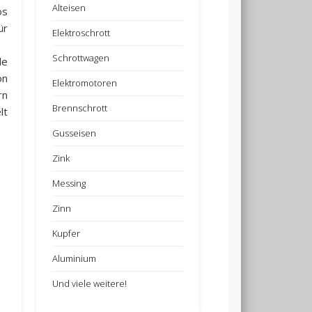
Alteisen
os
ür
Elektroschrott
Schrottwagen
le
on
Elektromotoren
rn
Brennschrott
lt
Gusseisen
Zink
Messing
Zinn
Kupfer
Aluminium
Und viele weitere!