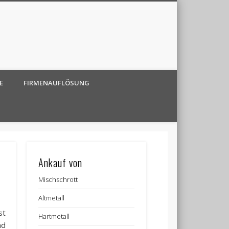
E
FIRMENAUFLÖSUNG
Ankauf von
Mischschrott
Altmetall
st
Hartmetall
nd