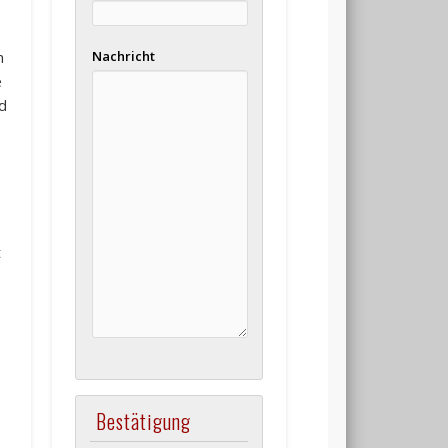
Nachricht
n
e
d
t
Bestätigung