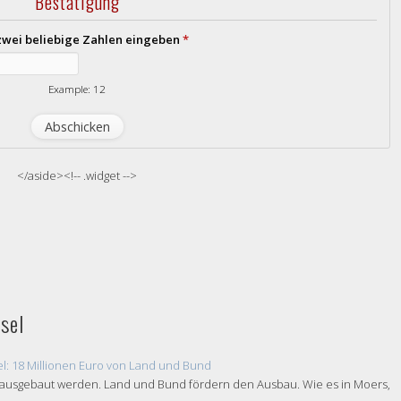
Bestätigung
 zwei beliebige Zahlen eingeben
*
Example: 12
</aside><!-- .widget -->
sel
l: 18 Millionen Euro von Land und Bund
er ausgebaut werden. Land und Bund fördern den Ausbau. Wie es in Moers,