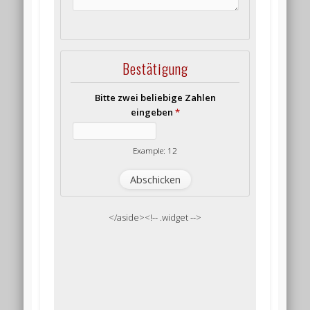
Bestätigung
Bitte zwei beliebige Zahlen
eingeben
*
Example: 12
</aside><!-- .widget -->