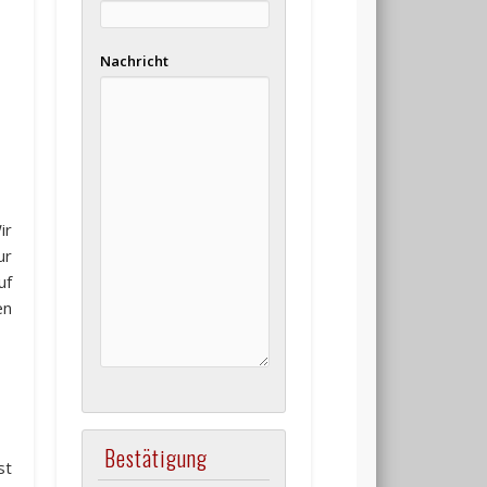
Nachricht
ir
ur
uf
en
Bestätigung
st