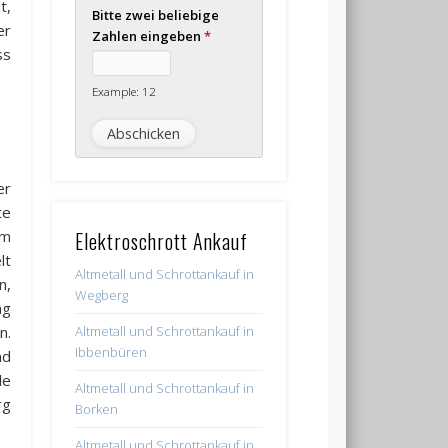
t,
Bitte zwei beliebige
er
Zahlen eingeben
*
ss
Example: 12
er
te
em
Elektroschrott Ankauf
lt
Altmetall und Schrottankauf in
n,
Wegberg
ng
n.
Altmetall und Schrottankauf in
Ibbenbüren
nd
le
Altmetall und Schrottankauf in
rg
Borken
Altmetall und Schrottankauf in