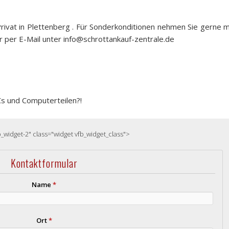
rivat in Plettenberg . Für Sonderkonditionen nehmen Sie gerne m
r per E-Mail unter info@schrottankauf-zentrale.de
Cs und Computerteilen?!
b_widget-2" class="widget vfb_widget_class">
Kontaktformular
Name
*
Ort
*