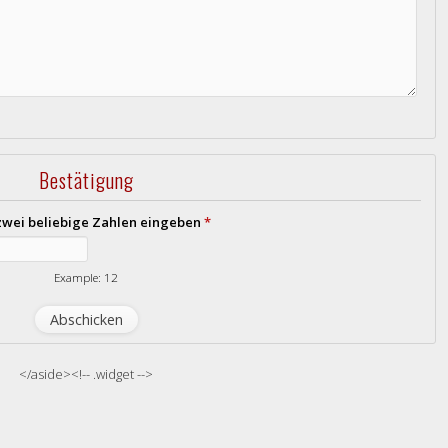
Bestätigung
 zwei beliebige Zahlen eingeben
*
Example: 12
</aside><!-- .widget -->