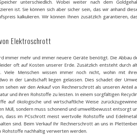
Speicher unterschiedlich. Wobei weiter nach dem Goldgehal
zieren ist. Sie können sich aber sicher sein, das wir anhand dies
aufspreis kalkulieren. Wir können Ihnen zusätzlich garantieren, da
von Elektroschrott
wird immer mehr und immer neuere Geräte benötigt. Die Abbau d
leider oft auf Kosten unserer Erde. Zusätzlich entsteht durch al
. Viele Menschen wissen immer noch nicht, wohin mit ihr
endwo in der Landschaft liegen gelassen. Dies schadet der Umwe
en sehen wir den Ankauf von Rechnerschrott als unseren Anteil a
ur und ihren Rohstoffe zu leisten. In einem sorgfältigen Recycli
ffe auf ökologische und wirtschaftliche Weise zurückzugewinne
 den Müll, sondern muss schonend und umweltbewusst entsorgt u
n, dass im PCschrott meist wertvolle Rohstoffe und Edelmetal
halten sind. Beim Verkauf Ihr Rechnerschrott an uns in Plettenbe
en Rohstoffe nachhaltig verwerten werden.