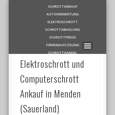
Schrottankauf
SCHROTTANKAUF
AUTOVERWERTUNG
Zentrale
ELEKTROSCHROTT
SCHROTTABHOLUNG
✆ 0 1 5 2 1 7 8 6 3 9 1 1
SCHROTTPREISE
FIRMENAUFLÖSUNG
SCHROTTHANDEL
Elektroschrott und
Computerschrott
Ankauf in Menden
(Sauerland)