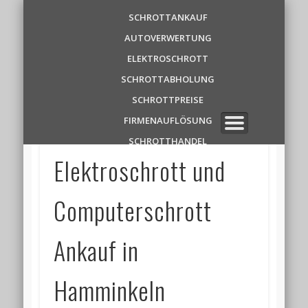
Schrottankauf
SCHROTTANKAUF
AUTOVERWERTUNG
Zentrale
ELEKTROSCHROTT
SCHROTTABHOLUNG
✆ 0 1 5 2 1 7 8 6 3 9 1 1
SCHROTTPREISE
FIRMENAUFLÖSUNG
SCHROTTHANDEL
Elektroschrott und
Computerschrott
Ankauf in
Hamminkeln