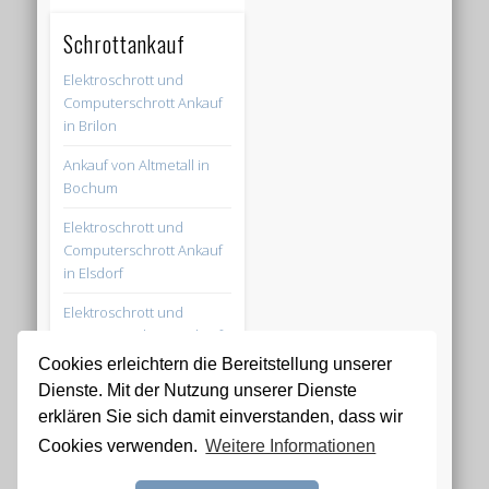
Schrottankauf
Elektroschrott und
Computerschrott Ankauf
in Brilon
Ankauf von Altmetall in
Bochum
Elektroschrott und
Computerschrott Ankauf
in Elsdorf
Elektroschrott und
Computerschrott Ankauf
in Attendorn
Cookies erleichtern die Bereitstellung unserer
Dienste. Mit der Nutzung unserer Dienste
Altmetall und
erklären Sie sich damit einverstanden, dass wir
Schrottankauf in
Hückelhoven
Cookies verwenden.
Weitere Informationen