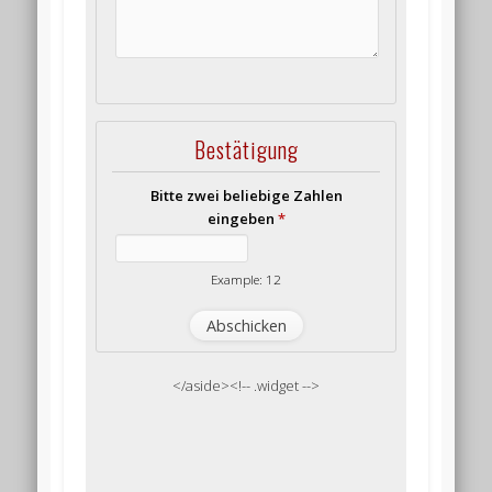
Bestätigung
Bitte zwei beliebige Zahlen
eingeben
*
Example: 12
</aside><!-- .widget -->