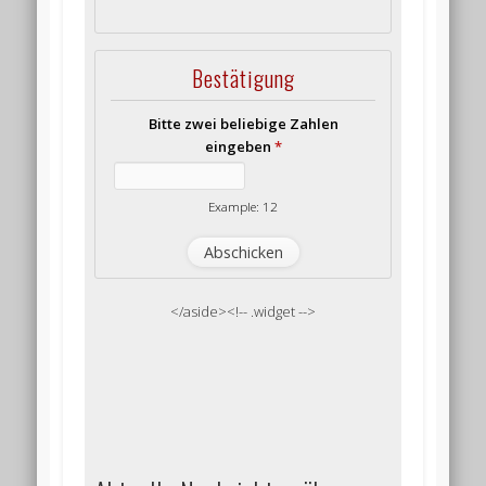
Bestätigung
Bitte zwei beliebige Zahlen
eingeben
*
Example: 12
</aside><!-- .widget -->