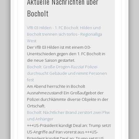
Aktuelle Nachrichten über
Bocholt
VfB 03 Hilden - 1. FC Bocholt: Hilden und
Bocholt trennen sich torlos - Regionalliga
West
Der VfB 03 Hilden ist mit einem 0:0-
Unentschieden gegen den 1. FC Bocholt in
die neue Saison gestartet.
Bocholt: Große Drogen-Razzia! Polizei
durchsucht Gebäude und nimmt Personen
fest
Am Abend herrschte in Bocholt
Ausnahmezustand! Ein Großaufgebot der
Polizei durchkämmte diverse Objekte in der
Ortschaft.
Bocholt: Nächtlicher Brand zerstört zwei Pkw
und Anhänger
+++US-Präsident kündigt Deal an: Trump setzt
US-Angriffe auf Iran vorerst aus +++US-
Präsident kündigt Deal an: Trump setzt US ...