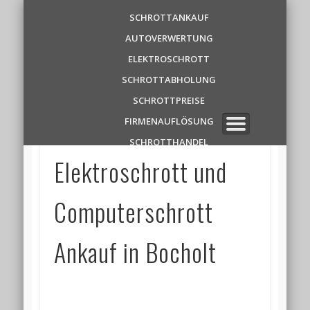
Schrottankauf
SCHROTTANKAUF
AUTOVERWERTUNG
Zentrale
ELEKTROSCHROTT
SCHROTTABHOLUNG
✆ 0 1 5 2 1 7 8 6 3 9 1 1
SCHROTTPREISE
FIRMENAUFLÖSUNG
SCHROTTHANDEL
Elektroschrott und
Computerschrott
Ankauf in Bocholt