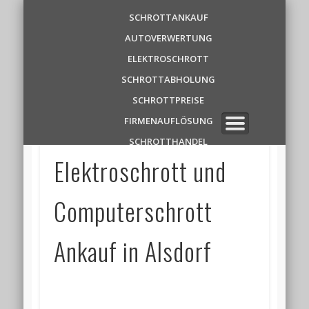
Schrottankauf
SCHROTTANKAUF
AUTOVERWERTUNG
Zentrale
ELEKTROSCHROTT
SCHROTTABHOLUNG
✆ 0 1 5 2 1 7 8 6 3 9 1 1
SCHROTTPREISE
FIRMENAUFLÖSUNG
SCHROTTHANDEL
Elektroschrott und
Computerschrott
Ankauf in Alsdorf