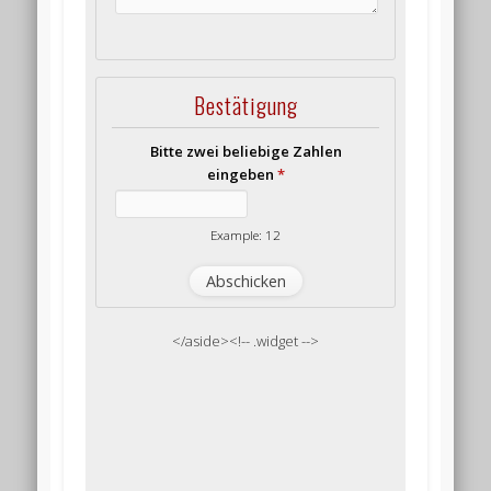
Bestätigung
Bitte zwei beliebige Zahlen
eingeben
*
Example: 12
</aside><!-- .widget -->