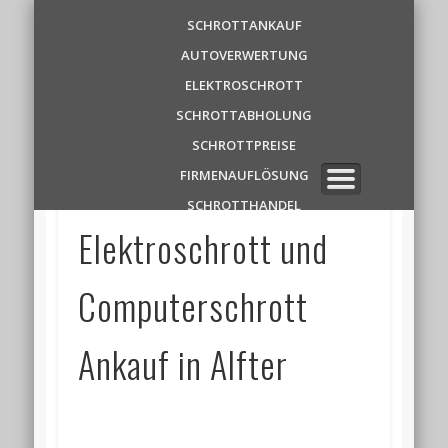
Schrottankauf
SCHROTTANKAUF
AUTOVERWERTUNG
Zentrale
ELEKTROSCHROTT
SCHROTTABHOLUNG
✆ 0 1 5 2 1 7 8 6 3 9 1 1
SCHROTTPREISE
FIRMENAUFLÖSUNG
SCHROTTHANDEL
Elektroschrott und
Computerschrott
Ankauf in Alfter