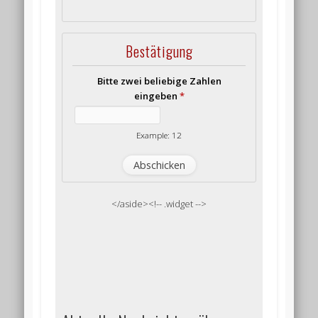
Bestätigung
Bitte zwei beliebige Zahlen
eingeben
*
Example: 12
</aside><!-- .widget -->