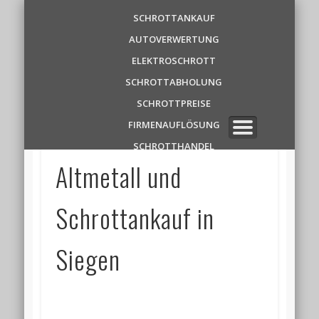
Schrottankauf
SCHROTTANKAUF
AUTOVERWERTUNG
Zentrale
ELEKTROSCHROTT
SCHROTTABHOLUNG
✆ 0 1 5 2 1 7 8 6 3 9 1 1
SCHROTTPREISE
FIRMENAUFLÖSUNG
SCHROTTHANDEL
Altmetall und
Schrottankauf in
Siegen