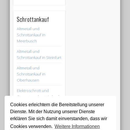
Schrottankauf
Altmetall und
Schrottankauf in
Meerbusch
Altmetall und
Schrottankauf in Steinfurt
Altmetall und
Schrottankauf in
Oberhausen
Elektroschrott und
Computerschrott Ankauf
in Radevormwald
Cookies erleichtern die Bereitstellung unserer
Dienste. Mit der Nutzung unserer Dienste
Altmetall und
erklären Sie sich damit einverstanden, dass wir
Schrottankauf in
Düsseldorf
Cookies verwenden.
Weitere Informationen