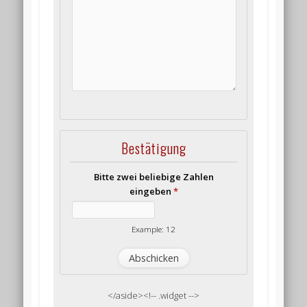
Bestätigung
Bitte zwei beliebige Zahlen
eingeben
*
Example: 12
</aside><!-- .widget -->