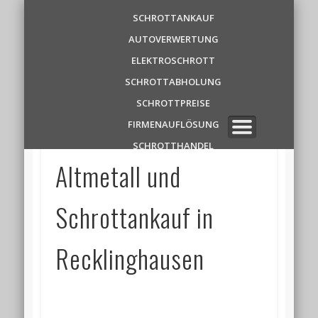
Schrottankauf
SCHROTTANKAUF
AUTOVERWERTUNG
Zentrale
ELEKTROSCHROTT
SCHROTTABHOLUNG
✆ 0 1 5 2 1 7 8 6 3 9 1 1
SCHROTTPREISE
FIRMENAUFLÖSUNG
SCHROTTHANDEL
Altmetall und
Schrottankauf in
Recklinghausen