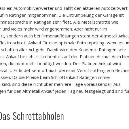
falls ein Automobilverwerter und zahlt den aktuellen Autozeitwert.
uf in Ratingen mitgenommen. Die Entrümpelung der Garage ist
rminabsprache in Ratingen sehr flott. Alle Metallschrotte wie
 und vieles mehr wird angenommen. Aber nicht nur im
att, sondern auch bei Firmenauflösungen steht der Altmetall Anka
 Elektroschrott Ankauf für eine optimale Entrümpelung, wenn es u
chaften aller Art geht. Damit wird den Kunden in Ratingen sehr
t Ankauf bezieht sich ebenfalls auf den Platinen Ankauf. Auch hie
n, die nicht mehr benötigt werden. Der Platinen Ankauf wird
zahlt. Er findet sehr oft auch bei einer Verschrottung von Rechn
lassen. Da die Preise beim Schrottankauf Ratingen immer
ind, sind diese nicht über mehrere Tage voraussehbar. Aus
en für den Altmetall Ankauf jeden Tag neu festgelegt und sind fü
Das Schrottabholen