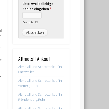
Bitte zwei beliebige
Zahlen eingeben
*
Example: 12
uf
m
r
Altmetall Ankauf
er
Altmetall und Schrottankauf in
Baesweiler
r
Altmetall und Schrottankauf in
Wetter (Ruhr)
Altmetall und Schrottankauf in
Fröndenberg/Ruhr
Altmetall und Schrottankauf in