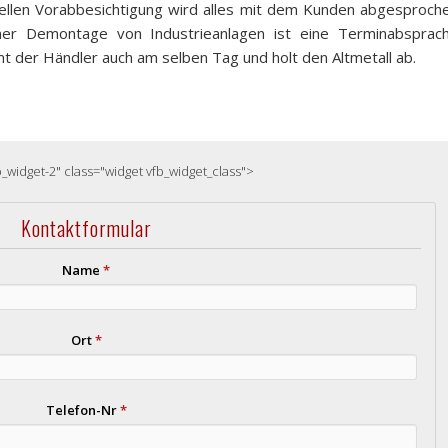
ellen Vorabbesichtigung wird alles mit dem Kunden abgesproch
iner Demontage von Industrieanlagen ist eine Terminabsprac
mt der Händler auch am selben Tag und holt den Altmetall ab.
b_widget-2" class="widget vfb_widget_class">
Kontaktformular
Name
*
Ort
*
Telefon-Nr
*