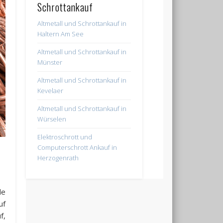
Schrottankauf
Altmetall und Schrottankauf in
Haltern Am See
Altmetall und Schrottankauf in
Münster
Altmetall und Schrottankauf in
Kevelaer
Altmetall und Schrottankauf in
Würselen
Elektroschrott und
Computerschrott Ankauf in
Herzogenrath
de
uf
f,