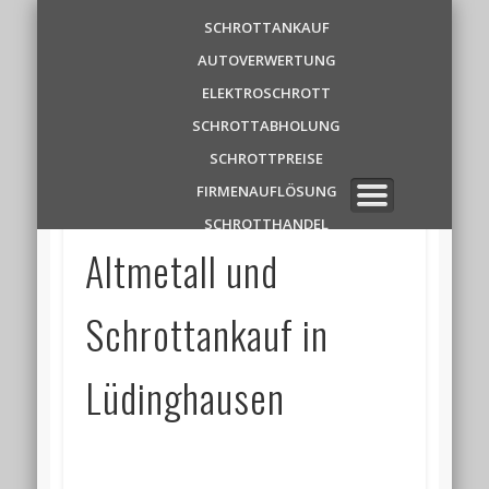
Schrottankauf
SCHROTTANKAUF
AUTOVERWERTUNG
Zentrale
ELEKTROSCHROTT
SCHROTTABHOLUNG
✆ 0 1 5 2 1 7 8 6 3 9 1 1
SCHROTTPREISE
FIRMENAUFLÖSUNG
SCHROTTHANDEL
Altmetall und
Schrottankauf in
Lüdinghausen