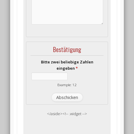
Bestätigung
Bitte zwei beliebige Zahlen
eingeben
*
Example: 12
</aside><!-- .widget -->