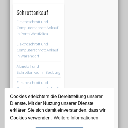
Schrottankauf
Elektroschrott und
Computerschrott Ankauf
in Porta Westfalica
Elektroschrott und
Computerschrott Ankauf
in Warendorf
Altmetall und
Schrottankauf in Bedburg
Elektroschrott und
Computerschrott Ankauf
in Herford
Cookies erleichtern die Bereitstellung unserer
Dienste. Mit der Nutzung unserer Dienste
Elektroschrott und
erklären Sie sich damit einverstanden, dass wir
Computerschrott Ankauf
in Übach-Palenberg
Cookies verwenden.
Weitere Informationen