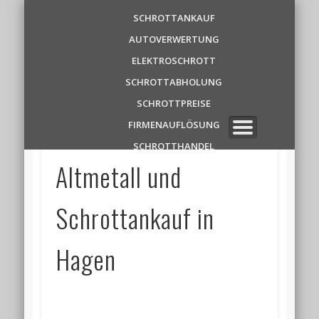
Schrottankauf
SCHROTTANKAUF
AUTOVERWERTUNG
Zentrale
ELEKTROSCHROTT
SCHROTTABHOLUNG
✆ 0 1 5 2 1 7 8 6 3 9 1 1
SCHROTTPREISE
FIRMENAUFLÖSUNG
SCHROTTHANDEL
Altmetall und
Schrottankauf in
Hagen