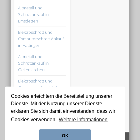
Altmetall und
Schrottankauf in
Emsdetten
Elektroschrott und
Computerschrott Ankauf
in Hattingen
Altmetall und
Schrottankauf in
Geilenkirchen
Elektroschrott und
Computerschrott Ankauf
in Bottrop
Cookies erleichtern die Bereitstellung unserer
Dienste. Mit der Nutzung unserer Dienste
Altmetall und
erklären Sie sich damit einverstanden, dass wir
Schrottankauf in
Salzkotten
Cookies verwenden.
Weitere Informationen
OK
© 2026 Schrottankauf Zentrale