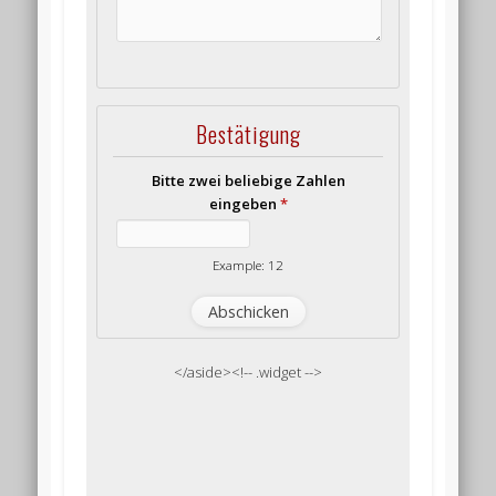
Bestätigung
Bitte zwei beliebige Zahlen
eingeben
*
Example: 12
</aside><!-- .widget -->