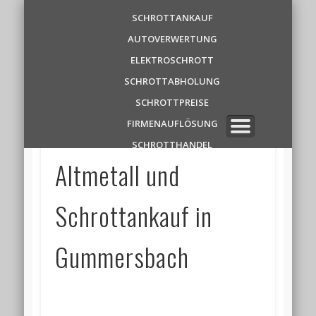
Schrottankauf
SCHROTTANKAUF
AUTOVERWERTUNG
Zentrale
ELEKTROSCHROTT
SCHROTTABHOLUNG
✆ 0 1 5 2 1 7 8 6 3 9 1 1
SCHROTTPREISE
FIRMENAUFLÖSUNG
SCHROTTHANDEL
Altmetall und
Schrottankauf in
Gummersbach