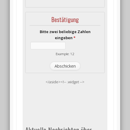
Bestätigung
Bitte zwei beliebige Zahlen
eingeben
*
Example: 12
</aside><!-- .widget -->
Aktuelle Nachrichten über