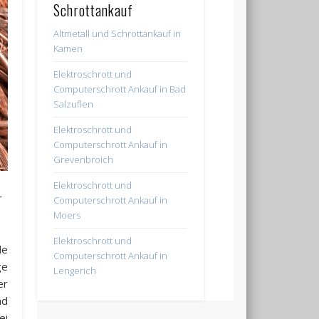
Schrottankauf
Altmetall und Schrottankauf in
Kamen
Elektroschrott und
Computerschrott Ankauf in Bad
Salzuflen
Elektroschrott und
Computerschrott Ankauf in
Grevenbroich
Elektroschrott und
r
Computerschrott Ankauf in
Moers
Elektroschrott und
de
Computerschrott Ankauf in
ge
Lengerich
er
nd
ei