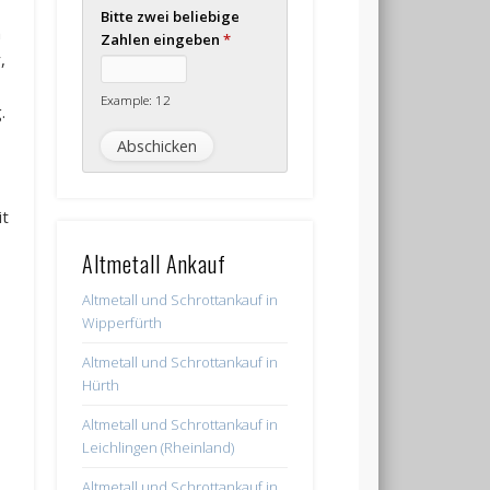
Bitte zwei beliebige
n
Zahlen eingeben
*
,
Example: 12
.
it
Altmetall Ankauf
Altmetall und Schrottankauf in
Wipperfürth
Altmetall und Schrottankauf in
Hürth
Altmetall und Schrottankauf in
Leichlingen (Rheinland)
Altmetall und Schrottankauf in