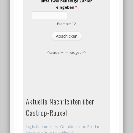
Bitte zwei beliebige Zahlen
eingeben
*
Example: 12
</aside><!-- .widget -->
Aktuelle Nachrichten über
Castrop-Rauxel
Logistikimmobilien: Omnidocs und Prodac
lancieren Ruhr Logistikpark