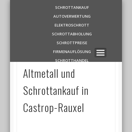
Schrottankauf
SCHROTTANKAUF
AUTOVERWERTUNG
Zentrale
ELEKTROSCHROTT
SCHROTTABHOLUNG
✆ 0 1 5 2 1 7 8 6 3 9 1 1
SCHROTTPREISE
FIRMENAUFLÖSUNG
SCHROTTHANDEL
Altmetall und
Schrottankauf in
Castrop-Rauxel